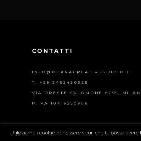
CONTATTI
INFO@OHANACREATIVESTUDIO.IT
T. +39 3462430928
VIA ORESTE SALOMONE 67/E, MILA
P.IVA 10416250966
Utilizziamo i cookie per essere sicuri che tu possa avere l
©Copyright 2023 Ohana Creative Studio Srl