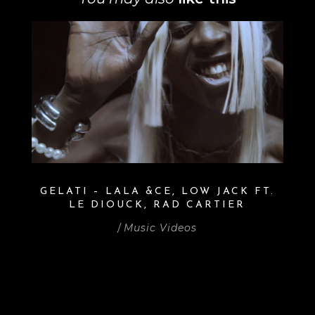
GELATI – LALA &CE, LOW JACK FT.
F
LE DIOUCK, RAD CARTIER
/
Music Videos